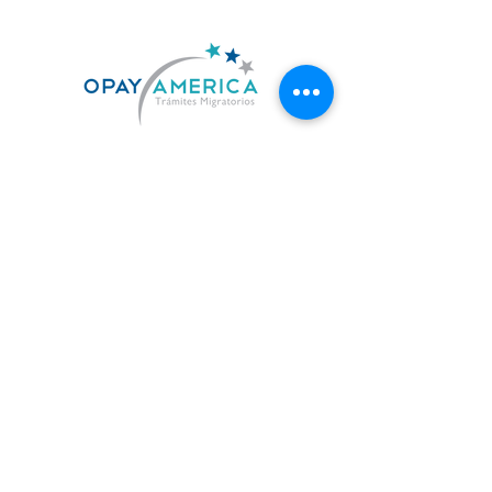
US. 619-842-7010
MX. 664-727-0474
contacto@opayamerica.com