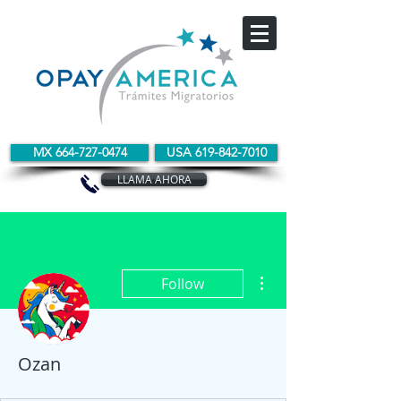
MX 664-727-0474
USA 619-842-7010
LLAMA AHORA
More actions
Follow
Ozan