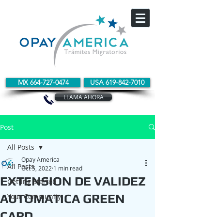
MX 664-727-0474
USA 619-842-7010
LLAMA AHORA
Post
All Posts
Opay America
All Posts
Oct 5, 2022
1 min read
EXTENSION DE VALIDEZ
Getting Started
AUTOMATICA GREEN
Your Community
CARD