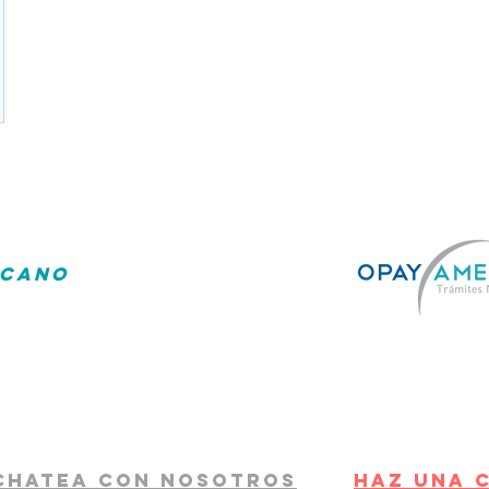
es una gran aventura, con
ICANO
ecemos un servicio de alta calidad y atenc
a brindar las mejores soluciones, deja tus tramit
familia disfruten del sueño americano sin pre
con nuestros clientes proporcionan confianza y 
 ley migratoria puede cambiar en cualquier moment
o
CHATEA CON NOSOTROS
HAZ UN
A 