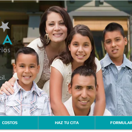
il
.
COSTOS
HAZ TU CITA
FORMULAR