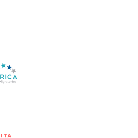
ahora mas sencillo y
ion personalizada. Estamos
es migratorios en manos de los
ocupaciones. Las constantes
seguridad que trabajamos con
o.
todo desde esta
CITA