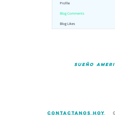
Profile
Blog Comments
Blog Likes
Alcanzar el
SUEÑO AMER
accesible que nunca. Ofr
comprometidos a trabajar par
expertos para que tu y tu 
actualizaciones y contacto 
honestidad y eficiencia.
No dejes pasar el tiempo. La
CONTACTANOS HOY