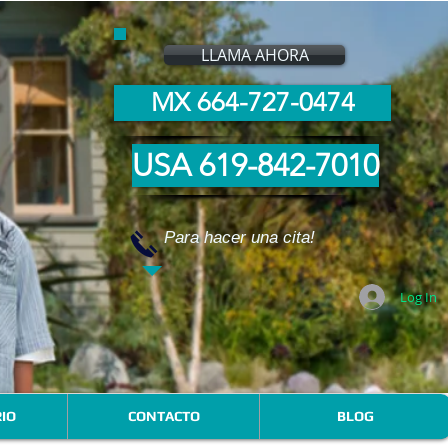
LLAMA AHORA
MX 664-727-0474
USA 619-842-7010
Para hacer una cita!
Log In
IO
CONTACTO
BLOG