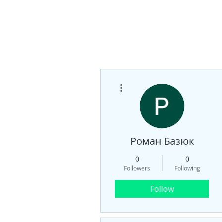
More actions
Роман Базюк
0
0
Followers
Following
Follow