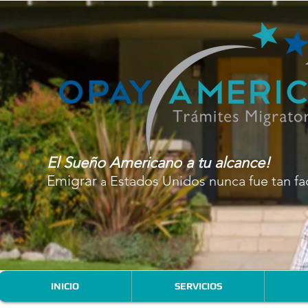
El Sueño Americano a tu alcance!
Emigrar
Estados Unidos
nunca fue tan fac
a
INICIO
SERVICIOS