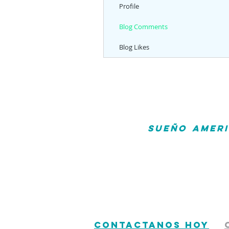
Profile
Blog Comments
Blog Likes
Alcanzar el
SUEÑO AMER
accesible que nunca. Ofr
comprometidos a trabajar par
expertos para que tu y tu 
actualizaciones y contacto 
honestidad y eficiencia.
No dejes pasar el tiempo. La
CONTACTANOS HOY