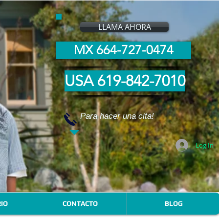
LLAMA AHORA
MX 664-727-0474
USA 619-842-7010
Para hacer una cita!
Log In
IO
CONTACTO
BLOG