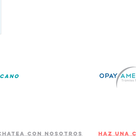
es una gran aventura, con
ICANO
ecemos un servicio de alta calidad y atenc
a brindar las mejores soluciones, deja tus tramit
familia disfruten del sueño americano sin pre
con nuestros clientes proporcionan confianza y 
 ley migratoria puede cambiar en cualquier moment
o
CHATEA CON NOSOTROS
HAZ UN
A 