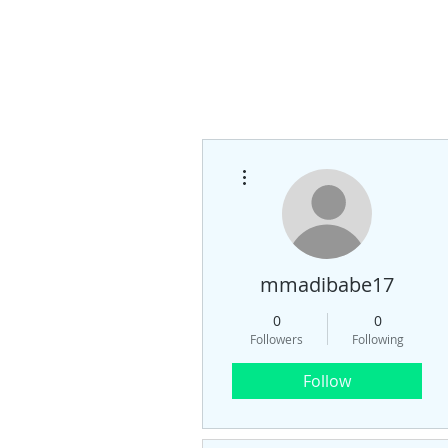
More actions
mmadibabe17
0
0
Followers
Following
Follow