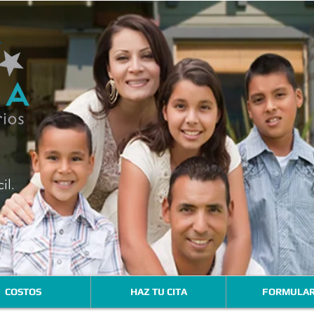
il
.
COSTOS
HAZ TU CITA
FORMULAR