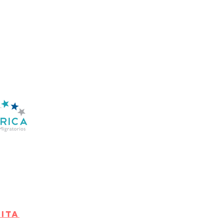
ahora mas sencillo y
ion personalizada. Estamos
es migratorios en manos de los
ocupaciones. Las constantes
seguridad que trabajamos con
o.
todo desde esta
CITA