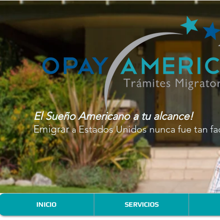
El Sueño Americano a tu alcance!
Emigrar
Estados Unidos
nunca fue tan fac
a
INICIO
SERVICIOS